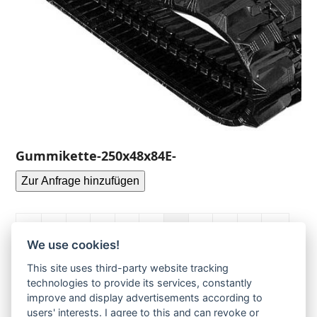
Gummikette-250x48x84E-
Zur Anfrage hinzufügen
1
2
3
4
5
6
7
8
9
…
We use cookies!
38
39
40
This site uses third-party website tracking
technologies to provide its services, constantly
improve and display advertisements according to
Ihre Anfrage
users' interests. I agree to this and can revoke or