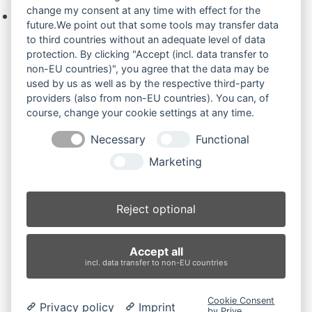
change my consent at any time with effect for the
Keine Produkte in der Anfrageliste.
future.We point out that some tools may transfer data
to third countries without an adequate level of data
protection. By clicking "Accept (incl. data transfer to
non-EU countries)", you agree that the data may be
Produktsuche
used by us as well as by the respective third-party
providers (also from non-EU countries). You can, of
course, change your cookie settings at any time.
Suchen
Necessary
Functional
Produktkategorien
Marketing
Kategorie auswählen
Reject optional
Produkt-Schlagwörter
Accept all
Antriebsrad
Bolzen
Buchsen
Buchsen und Bolzen
incl. data transfer to non-EU countries
Endantrieb
Fahrantrieb
Fahrantriebe
Fahrmotor
Finale Drive
Gummiketten
Hydraulikpumpe
Idler
Cookie Consent
Privacy policy
Imprint
Laufrolle
Leitrad
Nachi
Rubber Tracks
Sprocket
by Prive