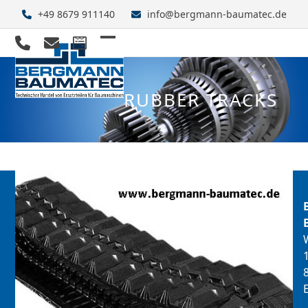
Skip
+49 8679 911140
info@bergmann-baumatec.de
to
content
Open
Close
mobile
mobile
RUBBER TRACKS
menu
menu