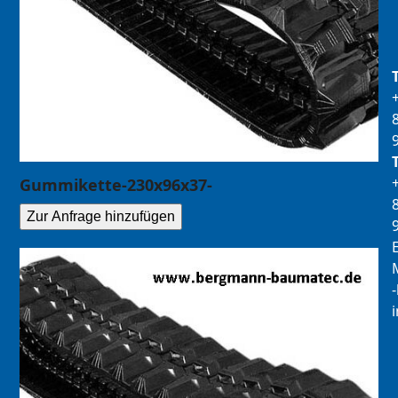
Gummikette-230x96x37-
Zur Anfrage hinzufügen
E
M