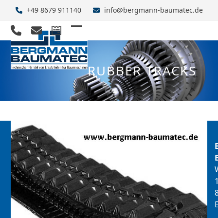
Skip
+49 8679 911140
info@bergmann-baumatec.de
to
content
Open
Close
mobile
mobile
RUBBER TRACKS
menu
menu