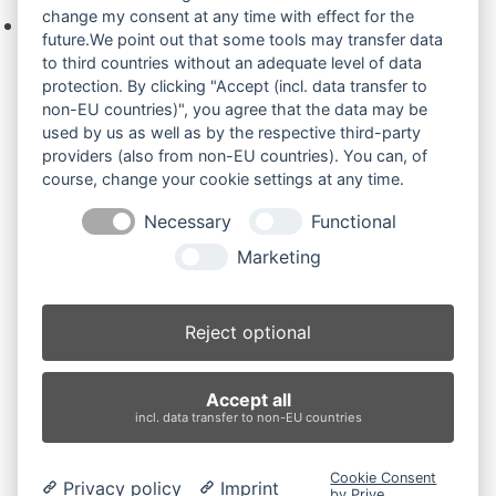
change my consent at any time with effect for the
Keine Produkte in der Anfrageliste.
future.We point out that some tools may transfer data
to third countries without an adequate level of data
protection. By clicking "Accept (incl. data transfer to
non-EU countries)", you agree that the data may be
Produktsuche
used by us as well as by the respective third-party
providers (also from non-EU countries). You can, of
course, change your cookie settings at any time.
Suchen
Necessary
Functional
Produktkategorien
Marketing
Kategorie auswählen
Reject optional
Produkt-Schlagwörter
Accept all
Antriebsrad
Bolzen
Buchsen
Buchsen und Bolzen
incl. data transfer to non-EU countries
Endantrieb
Fahrantrieb
Fahrantriebe
Fahrmotor
Finale Drive
Gummiketten
Hydraulikpumpe
Idler
Cookie Consent
Privacy policy
Imprint
Laufrolle
Leitrad
Nachi
Rubber Tracks
Sprocket
by Prive