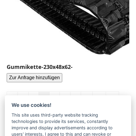
Gummikette-230x48x62-
Zur Anfrage hinzufügen
1
2
3
4
5
6
…
38
39
We use cookies!
40
This site uses third-party website tracking
technologies to provide its services, constantly
improve and display advertisements according to
Ihre Anfrage
users' interests. I agree to this and can revoke or