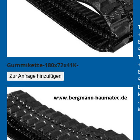
Gummikette-180x72x41K-
Zur Anfrage hinzufügen
E
M