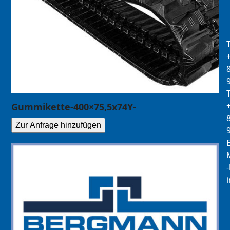
Gummikette-400×75,5x74Y-
Zur Anfrage hinzufügen
E
M