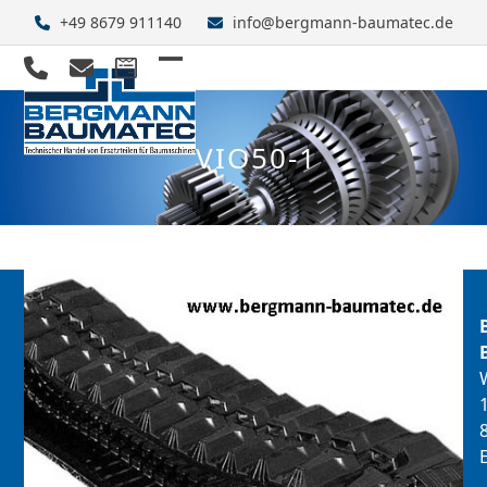
Skip
+49 8679 911140
info@bergmann-baumatec.de
to
content
Open
Close
mobile
mobile
VIO50-1
menu
menu