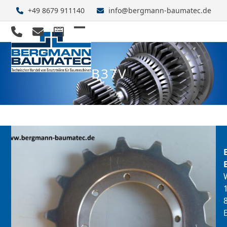
Skip
+49 8679 911140
info@bergmann-baumatec.de
to
content
Open
Close
mobile
mobile
B37V
menu
menu