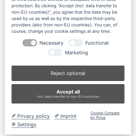
protection. By clicking "Accept (incl. data transfer to
non-EU countries)", you agree that the data may be
Produktsuche
used by us as well as by the respective third-party
providers (also from non-EU countries). You can, of
course, change your cookie settings at any time.
Suchen
Necessary
Functional
Produktkategorien
Marketing
B37V (9)
×
Reject optional
Produkt-Schlagwörter
Accept all
Antriebsrad
Bolzen
Buchsen
Buchsen und Bolzen
incl. data transfer to non-EU countries
Endantrieb
Fahrantrieb
Fahrantriebe
Fahrmotor
Finale Drive
Gummiketten
Hydraulikpumpe
Idler
Cookie Consent
Privacy policy
Imprint
Laufrolle
Leitrad
Nachi
Rubber Tracks
Sprocket
by Prive
Top Roller
Track Roller
Tragrolle
Turas
Uchida
Settings