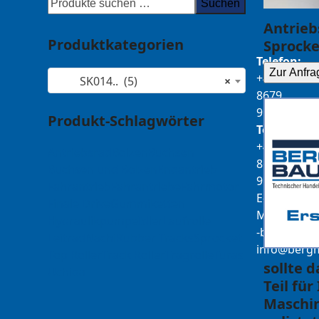
Suchen
Antrieb
Produktkategorien
Sprocke
Telefon:
Zur Anfra
+49
SK014.. (5)
×
8679
911140
Produkt-Schlagwörter
Telefax:
+49
Antriebsrad
Bolzen
Buchsen
8679
Buchsen und Bolzen
Endantrieb
911420
Fahrantrieb
Fahrantriebe
Fahrmotor
E-
Finale Drive
Gummiketten
Mail:
Hydraulikpumpe
Idler
Laufrolle
b-
tamua
ed
Leitrad
Nachi
Rubber Tracks
Sprocket
@ofni
mgre
Top Roller
Track Roller
Tragrolle
Turas
sollte 
Uchida
Teil für
Maschin