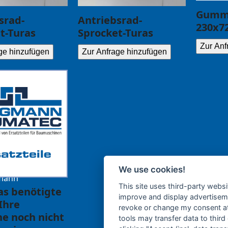
Gummi
srad-
Antriebsrad-
230x7
t-Turas
Sprocket-Turas
Zur Anf
ge hinzufügen
Zur Anfrage hinzufügen
.ce
We use cookies!
b
nna
This site uses third-party websi
das benötigte
improve and display advertisemen
 Ihre
revoke or change my consent at 
e noch nicht
tools may transfer data to third