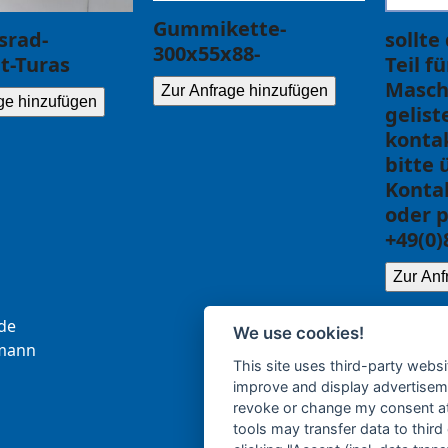
Gummikette-
srad-
sollte
300x55x88-
t-Turas
Teil f
Masch
Zur Anfrage hinzufügen
ge hinzufügen
gelist
kontak
bitte 
Konta
oder p
+49(0)
Zur Anf
.ce
We use cookies!
b
nna
This site uses third-party websi
improve and display advertisemen
revoke or change my consent at 
tools may transfer data to third