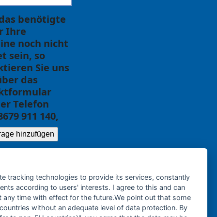
 das benötigte
ür Ihre
ine noch nicht
et sein, so
tieren Sie uns
über das
ktformular
er Telefon
8679 911 140,
rage hinzufügen
te tracking technologies to provide its services, constantly
ts according to users' interests. I agree to this and can
any time with effect for the future.We point out that some
 countries without an adequate level of data protection. By