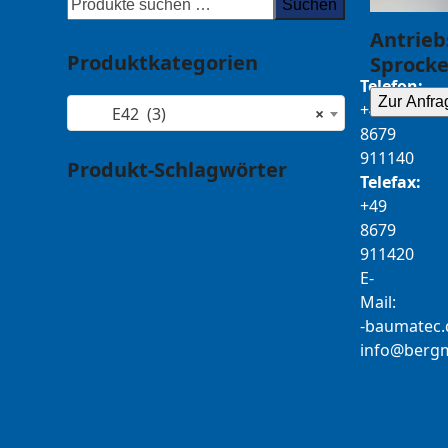
Suchen
Antrieb
Produktkategorien
Sprocke
Telefon:
Zur Anfra
+49
E42 (3)
×
8679
911140
Produkt-Schlagwörter
Telefax:
+49
Antriebsrad
Bolzen
Buchsen
8679
Buchsen und Bolzen
Endantrieb
911420
Fahrantrieb
Fahrantriebe
Fahrmotor
E-
Finale Drive
Gummiketten
Mail:
Hydraulikpumpe
Idler
Laufrolle
b-
tamua
ed
Leitrad
Nachi
Rubber Tracks
Sprocket
@ofni
mgre
Top Roller
Track Roller
Tragrolle
Turas
Uchida