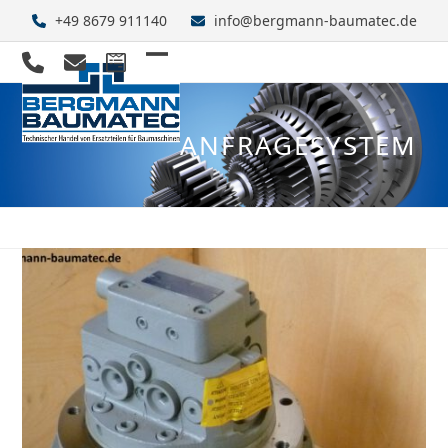
Skip
+49 8679 911140
info@bergmann-baumatec.de
to
content
Open
Close
mobile
mobile
ANFRAGESYSTEM
menu
menu