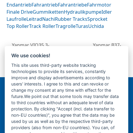
Endantrieb
Fahrantrieb
Fahrantriebe
Fahrmotor
Finale Drive
Gummiketten
Hydraulikpumpe
Idler
Laufrolle
Leitrad
Nachi
Rubber Tracks
Sprocket
Top Roller
Track Roller
Tragrolle
Turas
Uchida
Yanmar VIO35.3-
Yanmar B37-
Fahrantrieb-
Fahrantrieb-
We use cookies!
previous
Endantrieb-Fahrmotor-
Endantrieb-
next
This site uses third-party website tracking
post:
Finale Drive-
Fahrmotor-Finale
post:
technologies to provide its services, constantly
Drive-
improve and display advertisements according to
users' interests. I agree to this and can revoke or
change my consent at any time with effect for the
Bergmann Baumatec
future.We point out that some tools may transfer data
Watzmannstraße 1
to third countries without an adequate level of data
84547 Emmerting
protection. By clicking "Accept (incl. data transfer to
non-EU countries)", you agree that the data may be
used by us as well as by the respective third-party
providers (also from non-EU countries). You can, of