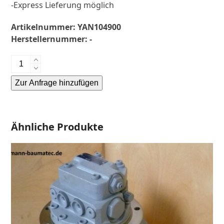
-Express Lieferung möglich
Artikelnummer:
YAN104900
Herstellernummer:
-
Yanmar
YB271-
Zur Anfrage hinzufügen
Fahrantrieb-
Endantrieb-
Alternative:
Fahrmotor-
Finale
Ähnliche Produkte
Drive-
Menge