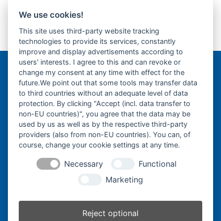
Fahrantrieb-
Fahrantrieb-Endantrieb-
next
We use cookies!
Endantrieb-
Fahrmotor-Finale Drive-
previous
post:
This site uses third-party website tracking
Fahrmotor-Finale
post:
technologies to provide its services, constantly
Drive-
improve and display advertisements according to
users' interests. I agree to this and can revoke or
change my consent at any time with effect for the
Bergmann Baumatec
future.We point out that some tools may transfer data
Watzmannstraße 1
to third countries without an adequate level of data
84547 Emmerting
protection. By clicking "Accept (incl. data transfer to
non-EU countries)", you agree that the data may be
used by us as well as by the respective third-party
providers (also from non-EU countries). You can, of
course, change your cookie settings at any time.
Telefon:
+49 8679 911140
Necessary
Functional
Telefax:
+49 8679 911420
E-Mail:
@ofni
mgreb
b-nna
tamua
ed.ce
Marketing
Reject optional