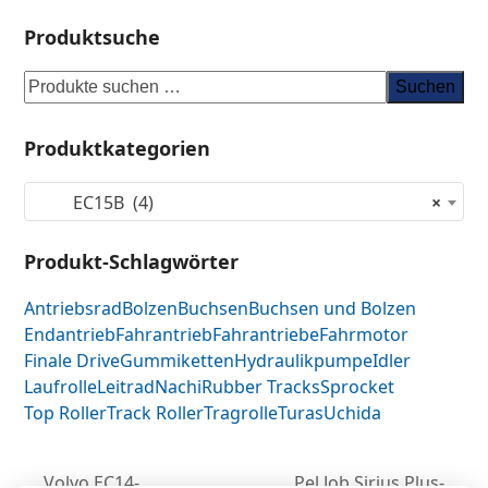
Produktsuche
Suchen
Produktkategorien
EC15B (4)
×
Produkt-Schlagwörter
Antriebsrad
Bolzen
Buchsen
Buchsen und Bolzen
Endantrieb
Fahrantrieb
Fahrantriebe
Fahrmotor
Finale Drive
Gummiketten
Hydraulikpumpe
Idler
Laufrolle
Leitrad
Nachi
Rubber Tracks
Sprocket
Top Roller
Track Roller
Tragrolle
Turas
Uchida
Volvo EC14-
Pel Job Sirius Plus-