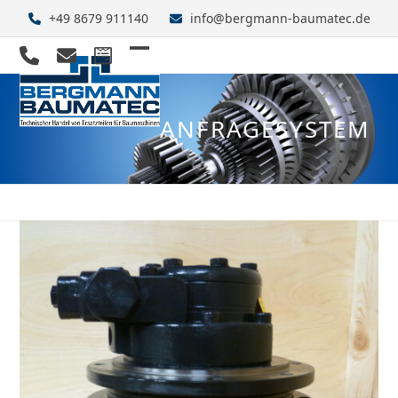
Skip
+49 8679 911140
info@bergmann-baumatec.de
to
content
Open
Close
mobile
mobile
ANFRAGESYSTEM
menu
menu