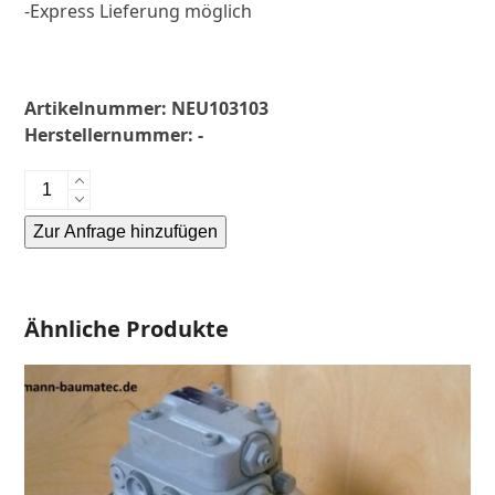
-Express Lieferung möglich
Artikelnummer:
NEU103103
Herstellernummer:
-
Neuson
2600RDV-
Zur Anfrage hinzufügen
Fahrantrieb-
Endantrieb-
Alternative:
Finale
Drive-
Ähnliche Produkte
Menge