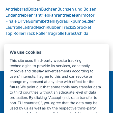
Antriebsrad
Bolzen
Buchsen
Buchsen und Bolzen
Endantrieb
Fahrantrieb
Fahrantriebe
Fahrmotor
Finale Drive
Gummiketten
Hydraulikpumpe
Idler
Laufrolle
Leitrad
Nachi
Rubber Tracks
Sprocket
Top Roller
Track Roller
Tragrolle
Turas
Uchida
Neuson 1702-
Neuson 2702RD-
We use cookies!
Fahrantrieb-
Fahrantrieb-
This site uses third-party website tracking
previous
next
Endantrieb-Finale
Endantrieb-Finale
technologies to provide its services, constantly
post:
post:
Drive-
Drive-
improve and display advertisements according to
users' interests. I agree to this and can revoke or
change my consent at any time with effect for the
Bergmann Baumatec
future.We point out that some tools may transfer data
Watzmannstraße 1
to third countries without an adequate level of data
84547 Emmerting
protection. By clicking "Accept (incl. data transfer to
non-EU countries)", you agree that the data may be
used by us as well as by the respective third-party