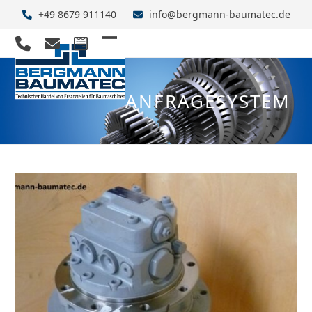
Skip
+49 8679 911140
info@bergmann-baumatec.de
to
content
Open
Close
mobile
mobile
ANFRAGESYSTEM
menu
menu