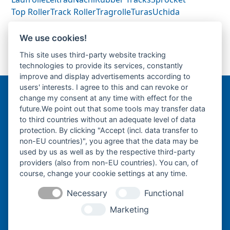
Top Roller
Track Roller
Tragrolle
Turas
Uchida
We use cookies!
Kubota KX61.2a-Turas-
Kubota KX61.2a-
This site uses third-party website tracking
previous
Antriebsrad-Sprocket-
Gummikette- rubber
next
technologies to provide its services, constantly
post:
tracks-
post:
improve and display advertisements according to
users' interests. I agree to this and can revoke or
change my consent at any time with effect for the
Bergmann Baumatec
future.We point out that some tools may transfer data
Watzmannstraße 1
to third countries without an adequate level of data
84547 Emmerting
protection. By clicking "Accept (incl. data transfer to
non-EU countries)", you agree that the data may be
used by us as well as by the respective third-party
providers (also from non-EU countries). You can, of
course, change your cookie settings at any time.
Telefon:
+49 8679 911140
Necessary
Functional
Telefax:
+49 8679 911420
Marketing
E-Mail:
@ofni
mgreb
b-nna
tamua
ed.ce