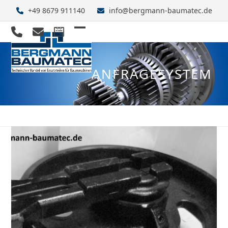
Skip
+49 8679 911140
info@bergmann-baumatec.de
to
content
Open
Close
mobile
mobile
ANFRAGESYSTEM
menu
menu