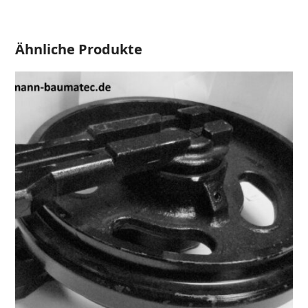
Idler-
Alternative:
Menge
Ähnliche Produkte