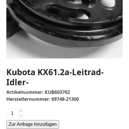
Kubota KX61.2a-Leitrad-
Idler-
Artikelnummer:
KUB603702
Herstellernummer:
69748-21300
Kubota
KX61.2a-
Zur Anfrage hinzufügen
Leitrad-