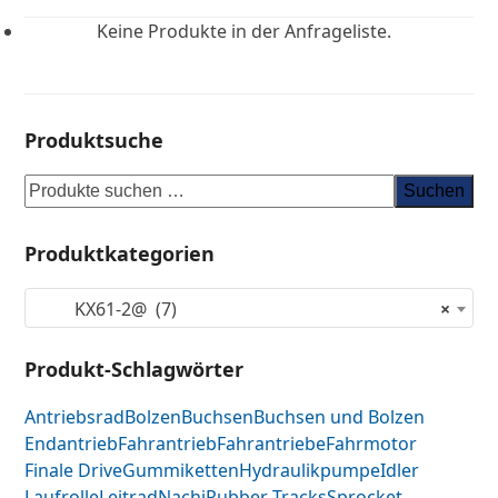
Keine Produkte in der Anfrageliste.
Produktsuche
Suchen
Produktkategorien
KX61-2@ (7)
×
Produkt-Schlagwörter
Antriebsrad
Bolzen
Buchsen
Buchsen und Bolzen
Endantrieb
Fahrantrieb
Fahrantriebe
Fahrmotor
Finale Drive
Gummiketten
Hydraulikpumpe
Idler
Laufrolle
Leitrad
Nachi
Rubber Tracks
Sprocket