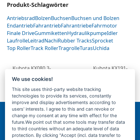
Produkt-Schlagwörter
Antriebsrad
Bolzen
Buchsen
Buchsen und Bolzen
Endantrieb
Fahrantrieb
Fahrantriebe
Fahrmotor
Finale Drive
Gummiketten
Hydraulikpumpe
Idler
Laufrolle
Leitrad
Nachi
Rubber Tracks
Sprocket
Top Roller
Track Roller
Tragrolle
Turas
Uchida
Kubota KX080.3-
Kubota KX191-
Fahrantrieb-
Fahrantrieb-
We use cookies!
previous
Endantrieb-Fahrmotor-
Endantrieb-
next
This site uses third-party website tracking
post:
Finale Drive-
Fahrmotor-Finale
post:
technologies to provide its services, constantly
Drive-
improve and display advertisements according to
users' interests. I agree to this and can revoke or
change my consent at any time with effect for the
Bergmann Baumatec
future.We point out that some tools may transfer data
Watzmannstraße 1
to third countries without an adequate level of data
84547 Emmerting
protection. By clicking "Accept (incl. data transfer to