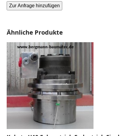
Zur Anfrage hinzufügen
Fahrantrieb-
Endantrieb-
Alternative:
Fahrmotor-
Finale
Ähnliche Produkte
Drive-
Menge