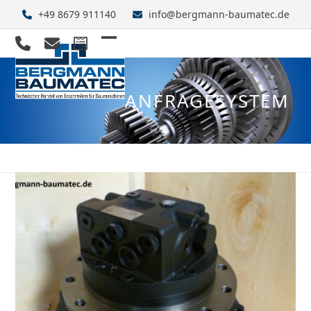
Skip
+49 8679 911140
info@bergmann-baumatec.de
to
content
Open
Close
mobile
mobile
ANFRAGESYSTEM
menu
menu