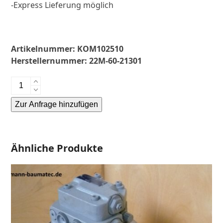
-Express Lieferung möglich
Artikelnummer:
KOM102510
Herstellernummer:
22M-60-21301
Komatsu
PC50MR.2-
Zur Anfrage hinzufügen
Fahrantrieb-
Endantrieb-
Alternative:
Finale
Drive-
Ähnliche Produkte
Menge