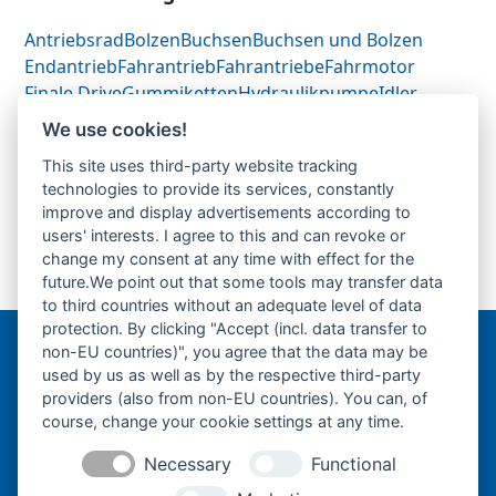
Antriebsrad
Bolzen
Buchsen
Buchsen und Bolzen
Endantrieb
Fahrantrieb
Fahrantriebe
Fahrmotor
Finale Drive
Gummiketten
Hydraulikpumpe
Idler
Laufrolle
Leitrad
Nachi
Rubber Tracks
Sprocket
We use cookies!
Top Roller
Track Roller
Tragrolle
Turas
Uchida
This site uses third-party website tracking
technologies to provide its services, constantly
improve and display advertisements according to
Komatsu PC50MR.1-
Komatsu PC50UU.1-
users' interests. I agree to this and can revoke or
Fahrantrieb-
Fahrantrieb-
change my consent at any time with effect for the
previous
next
Endantrieb-Finale
Endantrieb-Finale
future.We point out that some tools may transfer data
post:
post:
Drive-
Drive-
to third countries without an adequate level of data
protection. By clicking "Accept (incl. data transfer to
non-EU countries)", you agree that the data may be
Bergmann Baumatec
used by us as well as by the respective third-party
Watzmannstraße 1
providers (also from non-EU countries). You can, of
84547 Emmerting
course, change your cookie settings at any time.
Necessary
Functional