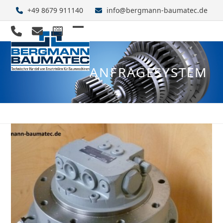
Skip
+49 8679 911140
info@bergmann-baumatec.de
to
content
Open
Close
mobile
mobile
ANFRAGESYSTEM
menu
menu