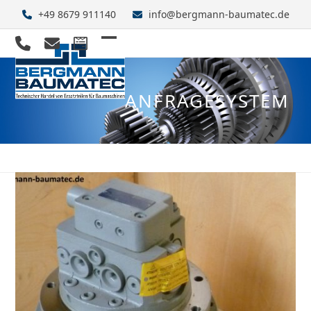
Skip
+49 8679 911140
info@bergmann-baumatec.de
to
content
Open
Close
mobile
mobile
ANFRAGESYSTEM
menu
menu