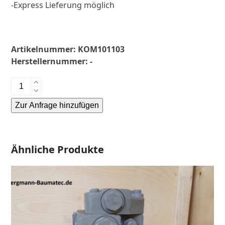
-Express Lieferung möglich
Artikelnummer:
KOM101103
Herstellernummer:
-
Komatsu
PC15.2-
Zur Anfrage hinzufügen
Fahrantrieb-
Endantrieb-
Alternative:
Finale
Drive-
Ähnliche Produkte
Menge