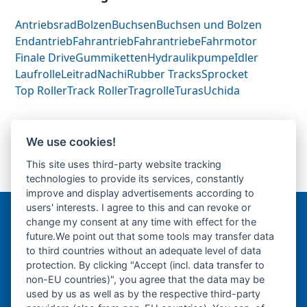
Antriebsrad
Bolzen
Buchsen
Buchsen und Bolzen
Endantrieb
Fahrantrieb
Fahrantriebe
Fahrmotor
Finale Drive
Gummiketten
Hydraulikpumpe
Idler
Laufrolle
Leitrad
Nachi
Rubber Tracks
Sprocket
Top Roller
Track Roller
Tragrolle
Turas
Uchida
Komatsu PC10-7-
Komatsu PC20.7-
We use cookies!
Fahrantrieb-
Fahrantrieb-
This site uses third-party website tracking
previous
next
Endantrieb-Finale
Endantrieb-Finale
technologies to provide its services, constantly
post:
post:
Drive-
Drive-
improve and display advertisements according to
users' interests. I agree to this and can revoke or
change my consent at any time with effect for the
Bergmann Baumatec
future.We point out that some tools may transfer data
Watzmannstraße 1
to third countries without an adequate level of data
84547 Emmerting
protection. By clicking "Accept (incl. data transfer to
non-EU countries)", you agree that the data may be
used by us as well as by the respective third-party