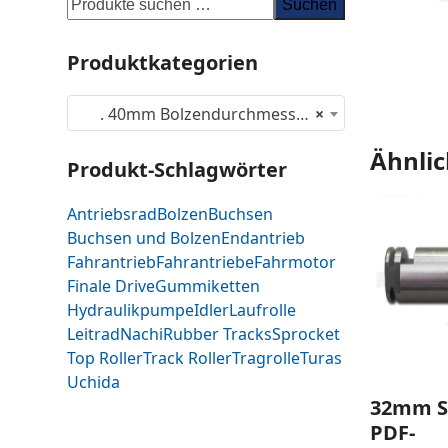
Suchen
Produktkategorien
. 40mm Bolzendurchmesser (9)
×
Ähnlic
Produkt-Schlagwörter
Antriebsrad
Bolzen
Buchsen
Buchsen und Bolzen
Endantrieb
Fahrantrieb
Fahrantriebe
Fahrmotor
Finale Drive
Gummiketten
Hydraulikpumpe
Idler
Laufrolle
Leitrad
Nachi
Rubber Tracks
Sprocket
Top Roller
Track Roller
Tragrolle
Turas
Uchida
32mm S
PDF-