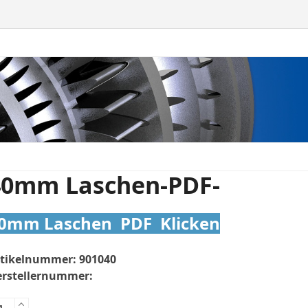
40mm Laschen-PDF-
0mm Laschen PDF Klicken
rtikelnummer:
901040
rstellernummer:
0mm