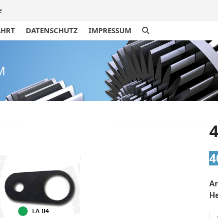
e
AHRT
DATENSCHUTZ
IMPRESSUM
M
4
A
He
4