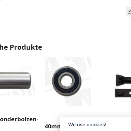
La
Z
PD
M
Al
he Produkte
onderbolzen-
We use cookies!
40mm
25mm 