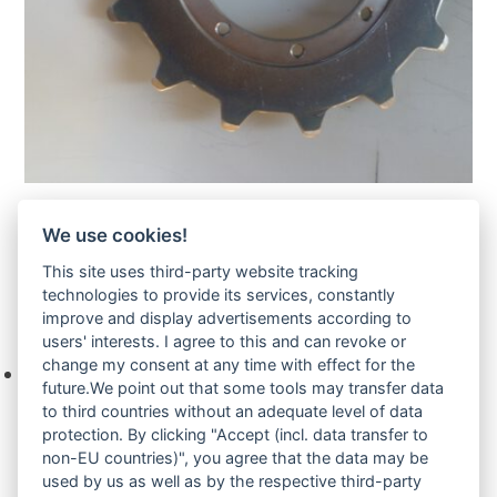
Takeuchi TB228-Turas-Antriebsrad-Sprocket-
We use cookies!
Zur Anfrage hinzufügen
This site uses third-party website tracking
technologies to provide its services, constantly
improve and display advertisements according to
Ihre Anfrage
users' interests. I agree to this and can revoke or
change my consent at any time with effect for the
Keine Produkte in der Anfrageliste.
future.We point out that some tools may transfer data
to third countries without an adequate level of data
protection. By clicking "Accept (incl. data transfer to
non-EU countries)", you agree that the data may be
Produktsuche
used by us as well as by the respective third-party