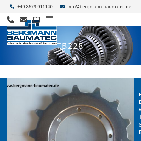
Skip
+49 8679 911140
info@bergmann-baumatec.de
to
content
Open
Close
mobile
mobile
TB228
menu
menu