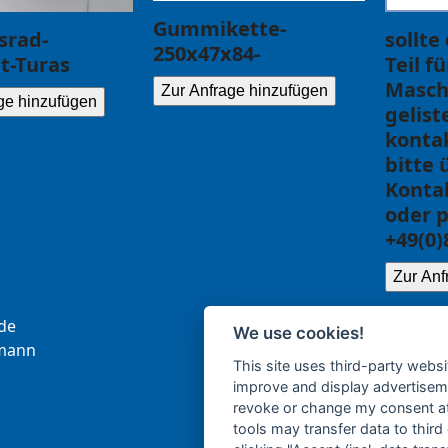
Gummikette-
srad-
sollte
250x47x84-
t-Turas
Teil f
Masch
Zur Anfrage hinzufügen
ge hinzufügen
gelist
kontak
bitte 
Konta
oder p
+49(0)
Zur Anf
.ce
We use cookies!
b
nna
This site uses third-party websi
improve and display advertisemen
revoke or change my consent at 
tools may transfer data to third