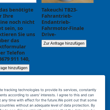
 das benötigte
Takeuchi TB23-
ür Ihre
Fahrantrieb-
ine noch nicht
Endantrieb-
et sein, so
Fahrmotor-Finale
tieren Sie uns
Drive-
über das
Zur Anfrage hinzufügen
ktformular
er Telefon
8679 911 140,
rage hinzufügen
te tracking technologies to provide its services, constantly
ts according to users' interests. I agree to this and can
any time with effect for the future.We point out that some
 countries without an adequate level of data protection. By