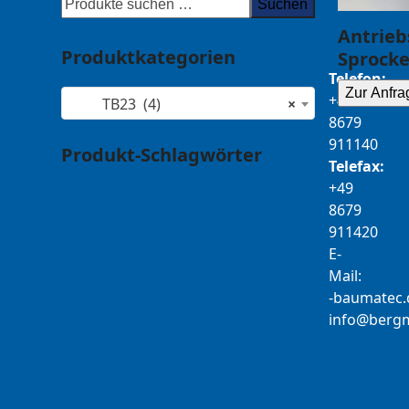
Suchen
Antrieb
Produktkategorien
Sprocke
Telefon:
Zur Anfra
+49
TB23 (4)
×
8679
911140
Produkt-Schlagwörter
Telefax:
+49
Antriebsrad
Bolzen
Buchsen
8679
Buchsen und Bolzen
Endantrieb
911420
Fahrantrieb
Fahrantriebe
Fahrmotor
E-
Finale Drive
Gummiketten
Mail:
Hydraulikpumpe
Idler
Laufrolle
b-
tamua
ed
Leitrad
Nachi
Rubber Tracks
Sprocket
@ofni
mgre
Top Roller
Track Roller
Tragrolle
Turas
Uchida