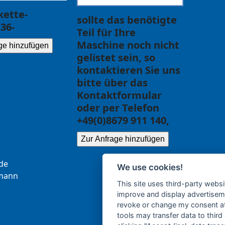
ette-
sollte das benötigte
36-
Teil für Ihre
Maschine noch nicht
ge hinzufügen
gelistet sein, so
kontaktieren Sie uns
bitte über das
Kontaktformular
oder per Telefon
+49(0)8679 911 140,
Zur Anfrage hinzufügen
.ce
We use cookies!
b
nna
This site uses third-party websi
improve and display advertisemen
revoke or change my consent at 
tools may transfer data to third