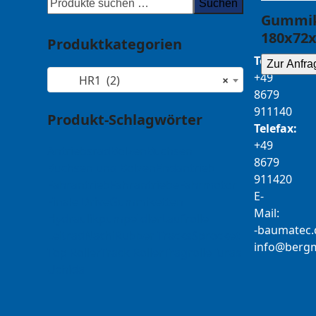
Suchen
Gummik
180x72x
Produktkategorien
Telefon:
Zur Anfra
+49
HR1 (2)
×
8679
911140
Produkt-Schlagwörter
Telefax:
+49
Antriebsrad
Bolzen
Buchsen
8679
Buchsen und Bolzen
Endantrieb
911420
Fahrantrieb
Fahrantriebe
Fahrmotor
E-
Finale Drive
Gummiketten
Mail:
Hydraulikpumpe
Idler
Laufrolle
b-
tamua
ed
Leitrad
Nachi
Rubber Tracks
Sprocket
@ofni
mgre
Top Roller
Track Roller
Tragrolle
Turas
Uchida