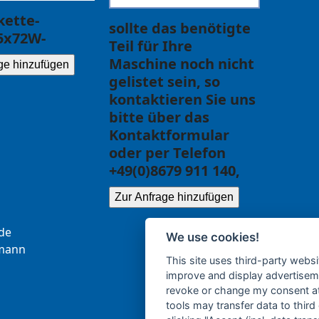
ette-
sollte das benötigte
5x72W-
Teil für Ihre
Maschine noch nicht
ge hinzufügen
gelistet sein, so
kontaktieren Sie uns
bitte über das
Kontaktformular
oder per Telefon
+49(0)8679 911 140,
Zur Anfrage hinzufügen
.ce
We use cookies!
b
nna
This site uses third-party websi
improve and display advertisemen
revoke or change my consent at 
tools may transfer data to third