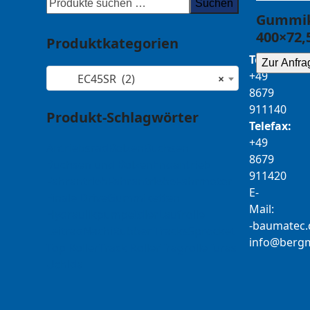
Suchen
Gummik
400×72,
Produktkategorien
Telefon:
Zur Anfra
+49
EC45SR (2)
×
8679
911140
Produkt-Schlagwörter
Telefax:
+49
Antriebsrad
Bolzen
Buchsen
8679
Buchsen und Bolzen
Endantrieb
911420
Fahrantrieb
Fahrantriebe
Fahrmotor
E-
Finale Drive
Gummiketten
Mail:
Hydraulikpumpe
Idler
Laufrolle
b-
tamua
ed
Leitrad
Nachi
Rubber Tracks
Sprocket
@ofni
mgre
Top Roller
Track Roller
Tragrolle
Turas
Uchida