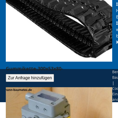
Gummikette-300x53x80-
Be
Ba
Zur Anfrage hinzufügen
|
Coo
Ein
än