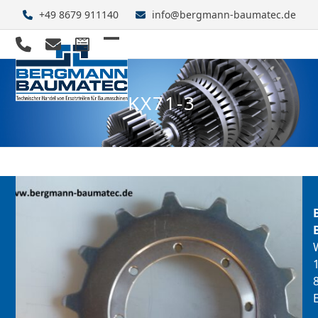
Skip
+49 8679 911140
info@bergmann-baumatec.de
to
content
Open
Close
mobile
mobile
KX71-3
menu
menu