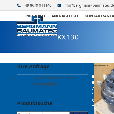
Skip
+49 8679 911140
info@bergmann-baumatec.d
to
content
PRODUKTE
ANFRAGELISTE
KONTAKT/ANF
KX130
Ihre Anfrage
Bergmann
Keine Produkte in der
Baumatec
Anfrageliste.
Watzmanns
1
84547
Produktsuche
Emmerting