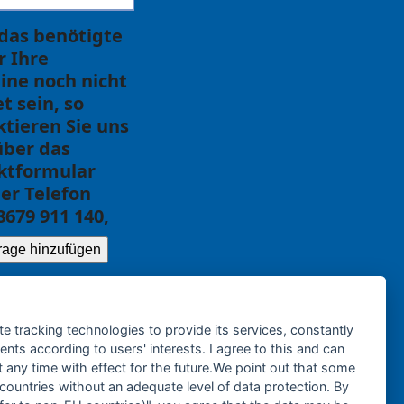
 das benötigte
ür Ihre
ine noch nicht
et sein, so
tieren Sie uns
über das
ktformular
er Telefon
8679 911 140,
rage hinzufügen
te tracking technologies to provide its services, constantly
ts according to users' interests. I agree to this and can
any time with effect for the future.We point out that some
 countries without an adequate level of data protection. By