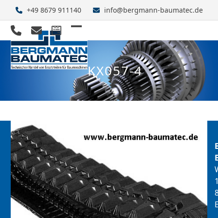
Skip
+49 8679 911140
info@bergmann-baumatec.de
to
content
Open
Close
mobile
mobile
KX057-4
menu
menu