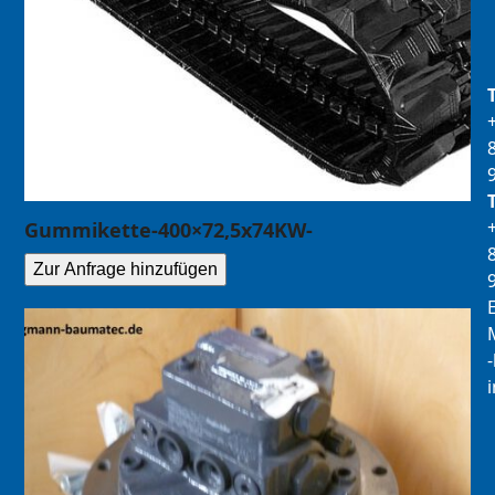
Gummikette-400×72,5x74KW-
Zur Anfrage hinzufügen
E
M