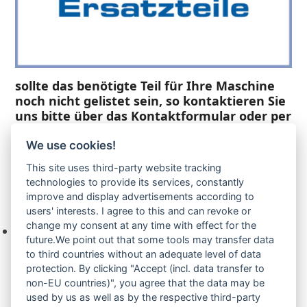
sollte das benötigte Teil für Ihre Maschine
noch nicht gelistet sein, so kontaktieren Sie
uns bitte über das Kontaktformular oder per
Telefon +49(0)8679 911 140,
We use cookies!
Zur Anfrage hinzufügen
This site uses third-party website tracking
technologies to provide its services, constantly
improve and display advertisements according to
Ihre Anfrage
users' interests. I agree to this and can revoke or
change my consent at any time with effect for the
Keine Produkte in der Anfrageliste.
future.We point out that some tools may transfer data
to third countries without an adequate level of data
protection. By clicking "Accept (incl. data transfer to
non-EU countries)", you agree that the data may be
Produktsuche
used by us as well as by the respective third-party