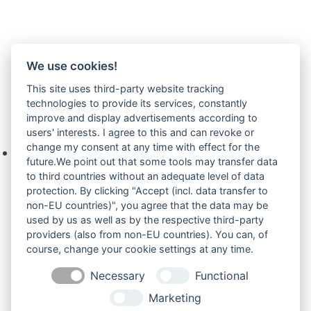
We use cookies!
Serie KX21 bis KX91
(171)
This site uses third-party website tracking
technologies to provide its services, constantly
improve and display advertisements according to
Ihre Anfrage
users' interests. I agree to this and can revoke or
change my consent at any time with effect for the
Keine Produkte in der Anfrageliste.
future.We point out that some tools may transfer data
to third countries without an adequate level of data
protection. By clicking "Accept (incl. data transfer to
non-EU countries)", you agree that the data may be
Produktsuche
used by us as well as by the respective third-party
providers (also from non-EU countries). You can, of
course, change your cookie settings at any time.
Suchen
Necessary
Functional
Produktkategorien
Marketing