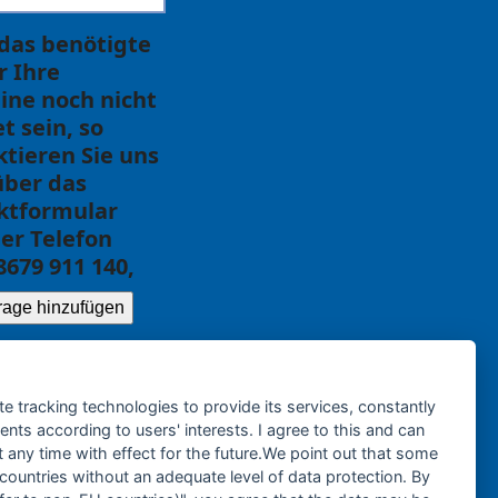
 das benötigte
ür Ihre
ine noch nicht
et sein, so
tieren Sie uns
über das
ktformular
er Telefon
8679 911 140,
rage hinzufügen
te tracking technologies to provide its services, constantly
ts according to users' interests. I agree to this and can
any time with effect for the future.We point out that some
 countries without an adequate level of data protection. By