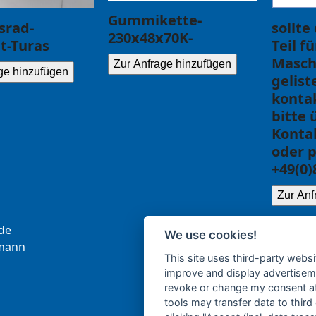
Gummikette-
srad-
sollte
230x48x70K-
t-Turas
Teil f
Masch
Zur Anfrage hinzufügen
ge hinzufügen
gelist
kontak
bitte 
Konta
oder p
+49(0)
Zur Anf
.ce
We use cookies!
b
nna
This site uses third-party websi
improve and display advertisemen
revoke or change my consent at 
tools may transfer data to third