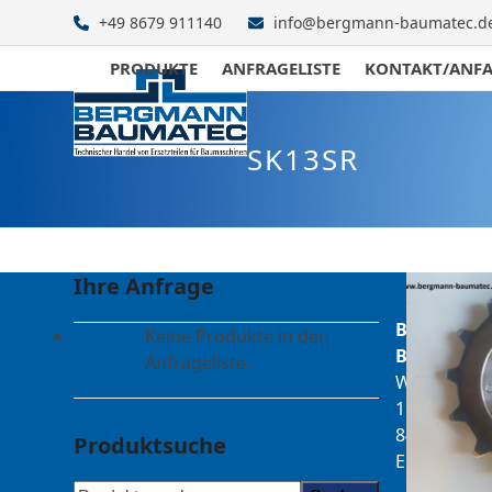
Skip
+49 8679 911140
info@bergmann-baumatec.d
to
content
PRODUKTE
ANFRAGELISTE
KONTAKT/ANF
SK13SR
Ihre Anfrage
Bergmann
Keine Produkte in der
Baumatec
Anfrageliste.
Watzmanns
1
84547
Produktsuche
Emmerting