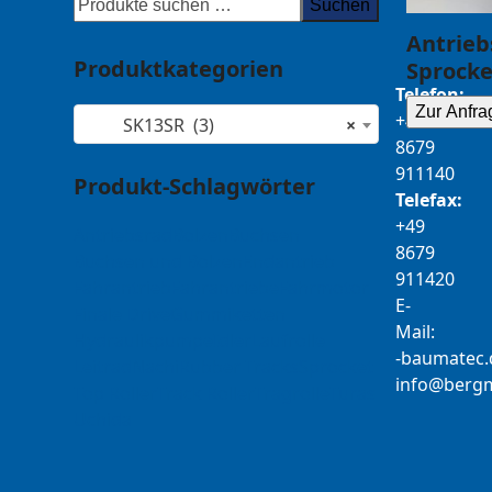
Suchen
Antrieb
Produktkategorien
Sprocke
Telefon:
Zur Anfra
+49
SK13SR (3)
×
8679
911140
Produkt-Schlagwörter
Telefax:
+49
Antriebsrad
Bolzen
Buchsen
8679
Buchsen und Bolzen
Endantrieb
911420
Fahrantrieb
Fahrantriebe
Fahrmotor
E-
Finale Drive
Gummiketten
Mail:
Hydraulikpumpe
Idler
Laufrolle
b-
tamua
ed
Leitrad
Nachi
Rubber Tracks
Sprocket
@ofni
mgre
Top Roller
Track Roller
Tragrolle
Turas
Uchida