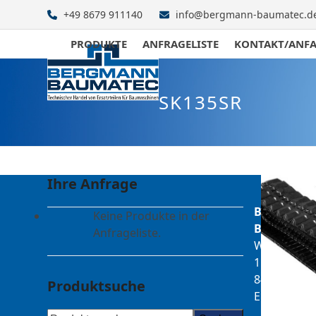
Skip
+49 8679 911140
info@bergmann-baumatec.d
to
content
PRODUKTE
ANFRAGELISTE
KONTAKT/ANF
SK135SR
Ihre Anfrage
Bergmann
Keine Produkte in der
Baumatec
Anfrageliste.
Watzmanns
1
84547
Produktsuche
Emmerting