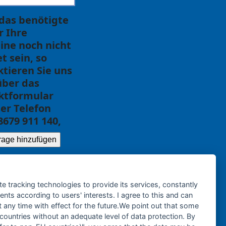
 das benötigte
ür Ihre
ine noch nicht
et sein, so
tieren Sie uns
über das
ktformular
er Telefon
8679 911 140,
rage hinzufügen
te tracking technologies to provide its services, constantly
ts according to users' interests. I agree to this and can
any time with effect for the future.We point out that some
 countries without an adequate level of data protection. By