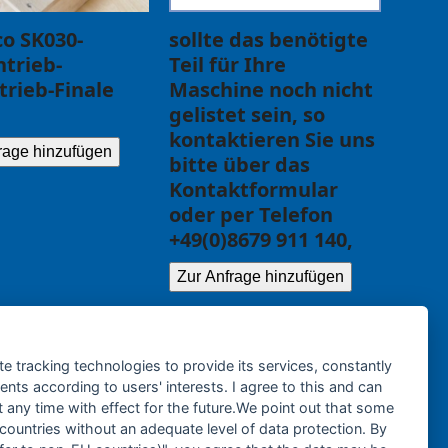
o SK030-
sollte das benötigte
trieb-
Teil für Ihre
rieb-Finale
Maschine noch nicht
gelistet sein, so
kontaktieren Sie uns
rage hinzufügen
bitte über das
Kontaktformular
oder per Telefon
+49(0)8679 911 140,
Zur Anfrage hinzufügen
te tracking technologies to provide its services, constantly
ts according to users' interests. I agree to this and can
any time with effect for the future.We point out that some
 countries without an adequate level of data protection. By