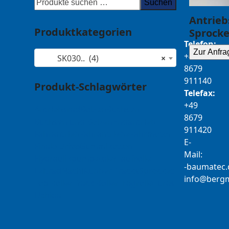
Suchen
Antrieb
Produktkategorien
Sprocke
Telefon:
Zur Anfra
+49
SK030.. (4)
×
8679
911140
Produkt-Schlagwörter
Telefax:
+49
Antriebsrad
Bolzen
Buchsen
8679
Buchsen und Bolzen
Endantrieb
911420
Fahrantrieb
Fahrantriebe
Fahrmotor
E-
Finale Drive
Gummiketten
Mail:
Hydraulikpumpe
Idler
Laufrolle
b-
tamua
ed
Leitrad
Nachi
Rubber Tracks
Sprocket
@ofni
mgre
Top Roller
Track Roller
Tragrolle
Turas
Uchida