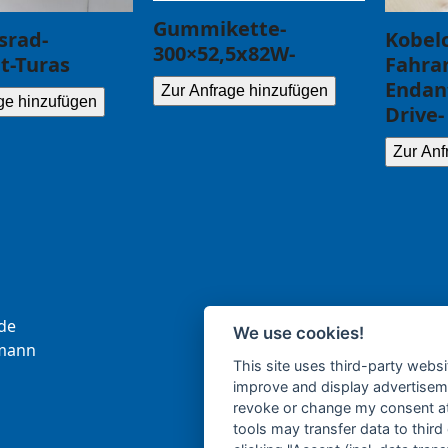
Gummikette-
srad-
Kobelc
300×52,5x82W-
t-Turas
Fahran
Endant
Zur Anfrage hinzufügen
ge hinzufügen
Drive-
Zur Anf
.ce
We use cookies!
b
nna
This site uses third-party websi
improve and display advertisemen
revoke or change my consent at 
tools may transfer data to third