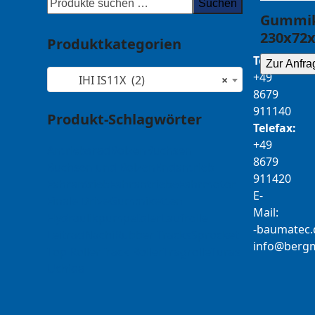
Suchen
Gummik
230x72x
Produktkategorien
Telefon:
Zur Anfra
+49
IHI IS11X (2)
×
8679
911140
Produkt-Schlagwörter
Telefax:
+49
Antriebsrad
Bolzen
Buchsen
8679
Buchsen und Bolzen
Endantrieb
911420
Fahrantrieb
Fahrantriebe
Fahrmotor
E-
Finale Drive
Gummiketten
Mail:
Hydraulikpumpe
Idler
Laufrolle
b-
tamua
ed
Leitrad
Nachi
Rubber Tracks
Sprocket
@ofni
mgre
Top Roller
Track Roller
Tragrolle
Turas
Uchida