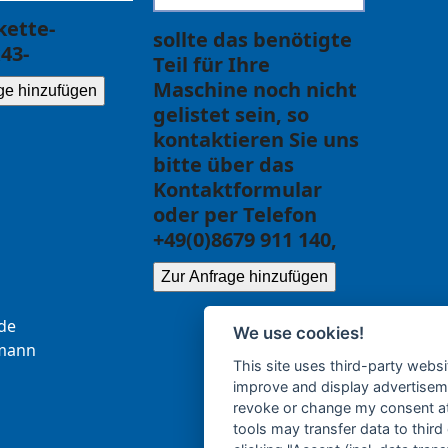
ette-
sollte das benötigte
43-
Teil für Ihre
Maschine noch nicht
ge hinzufügen
gelistet sein, so
kontaktieren Sie uns
bitte über das
Kontaktformular
oder per Telefon
+49(0)8679 911 140,
Zur Anfrage hinzufügen
.ce
We use cookies!
b
nna
This site uses third-party websi
improve and display advertisemen
revoke or change my consent at 
tools may transfer data to third