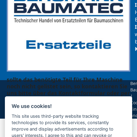
sollte das benötigte Teil für Ihre Maschine
Be
noch nicht gelistet sein, so kontaktieren Sie
Ba
uns bitte über das Kontaktformular oder per
|
Telefon +49(0)8679 911 140,
Coo
We use cookies!
Ein
Zur Anfrage hinzufügen
än
This site uses third-party website tracking
technologies to provide its services, constantly
improve and display advertisements according to
Ihre Anfrage
users' interests. I agree to this and can revoke or