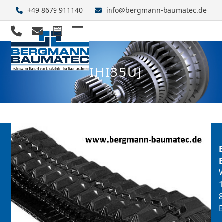
Skip
+49 8679 911140
info@bergmann-baumatec.de
to
content
Open
Close
mobile
mobile
IHI35UJ
menu
menu