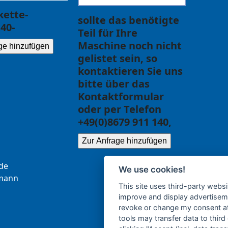
ette-
sollte das benötigte
40-
Teil für Ihre
Maschine noch nicht
ge hinzufügen
gelistet sein, so
kontaktieren Sie uns
bitte über das
Kontaktformular
oder per Telefon
+49(0)8679 911 140,
Zur Anfrage hinzufügen
.ce
We use cookies!
b
nna
This site uses third-party websi
improve and display advertisemen
revoke or change my consent at 
tools may transfer data to third