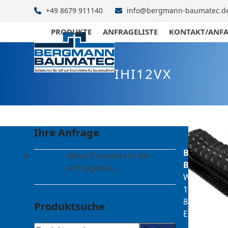
Skip
+49 8679 911140
info@bergmann-baumatec.d
to
content
PRODUKTE
ANFRAGELISTE
KONTAKT/ANF
IHI12VX
Ihre Anfrage
Bergmann
Keine Produkte in der
Baumatec
Anfrageliste.
Watzmanns
1
84547
Produktsuche
Emmerting