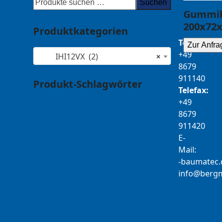
Suchen
Gummik
200x72x
Produktkategorien
Telefon:
Zur Anfra
+49
IHI12VX (2)
×
8679
911140
Produkt-Schlagwörter
Telefax:
+49
Antriebsrad
Bolzen
Buchsen
8679
Buchsen und Bolzen
Endantrieb
911420
Fahrantrieb
Fahrantriebe
Fahrmotor
E-
Finale Drive
Gummiketten
Mail:
Hydraulikpumpe
Idler
Laufrolle
b-
tamua
ed
Leitrad
Nachi
Rubber Tracks
Sprocket
@ofni
mgre
Top Roller
Track Roller
Tragrolle
Turas
Uchida