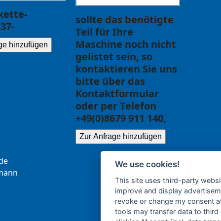
ette-
sollte das benötigte
37-
Teil für Ihre
Maschine noch nicht
ge hinzufügen
gelistet sein, so
kontaktieren Sie uns
bitte über das
Kontaktformular
oder per Telefon
+49(0)8679 911 140,
Zur Anfrage hinzufügen
.ce
We use cookies!
b
nna
This site uses third-party websi
improve and display advertisemen
revoke or change my consent at 
tools may transfer data to third