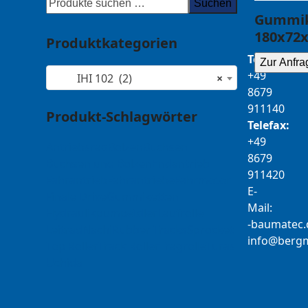
Suchen
Gummik
180x72x
Produktkategorien
Telefon:
Zur Anfra
+49
IHI 102 (2)
×
8679
911140
Produkt-Schlagwörter
Telefax:
+49
Antriebsrad
Bolzen
Buchsen
8679
Buchsen und Bolzen
Endantrieb
911420
Fahrantrieb
Fahrantriebe
Fahrmotor
E-
Finale Drive
Gummiketten
Mail:
Hydraulikpumpe
Idler
Laufrolle
b-
tamua
ed
Leitrad
Nachi
Rubber Tracks
Sprocket
@ofni
mgre
Top Roller
Track Roller
Tragrolle
Turas
Uchida