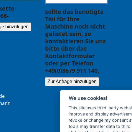
ette-
sollte das benötigte
66-
Teil für Ihre
Maschine noch nicht
ge hinzufügen
gelistet sein, so
kontaktieren Sie uns
bitte über das
Kontaktformular
oder per Telefon
+49(0)8679 911 140,
Zur Anfrage hinzufügen
.ce
We use cookies!
b
nna
This site uses third-party websi
improve and display advertisemen
revoke or change my consent at 
tools may transfer data to third