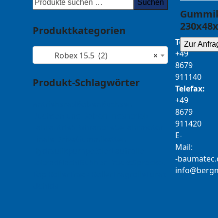
Suchen
Gummik
230x48x
Produktkategorien
Telefon:
Zur Anfra
+49
Robex 15.5 (2)
×
8679
911140
Produkt-Schlagwörter
Telefax:
+49
Antriebsrad
Bolzen
Buchsen
8679
Buchsen und Bolzen
Endantrieb
911420
Fahrantrieb
Fahrantriebe
Fahrmotor
E-
Finale Drive
Gummiketten
Mail:
Hydraulikpumpe
Idler
Laufrolle
b-
tamua
ed
Leitrad
Nachi
Rubber Tracks
Sprocket
@ofni
mgre
Top Roller
Track Roller
Tragrolle
Turas
Uchida