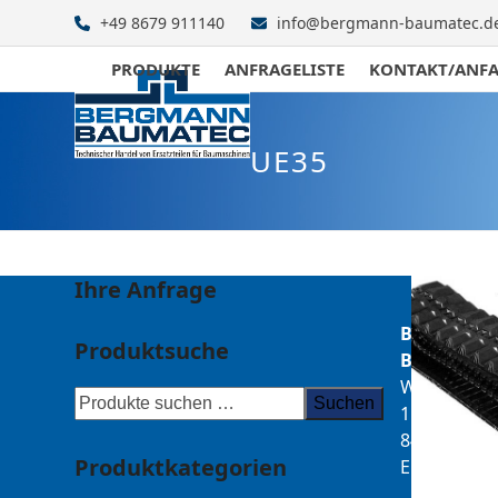
Skip
+49 8679 911140
info@bergmann-baumatec.d
to
content
PRODUKTE
ANFRAGELISTE
KONTAKT/ANF
UE35
Ihre Anfrage
Bergmann
Produktsuche
Baumatec
Watzmanns
Suchen
1
84547
Produktkategorien
Emmerting