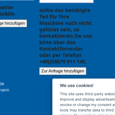
ette-
sollte das benötigte
5x86N-
Teil für Ihre
Maschine noch nicht
ge hinzufügen
gelistet sein, so
kontaktieren Sie uns
bitte über das
Kontaktformular
oder per Telefon
+49(0)8679 911 140,
Zur Anfrage hinzufügen
.ce
We use cookies!
b
nna
This site uses third-party websi
improve and display advertisemen
revoke or change my consent at 
tools may transfer data to third