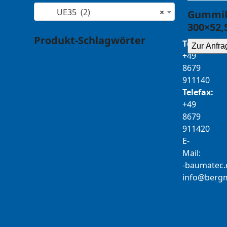
UE35 (2)
×
Gummik
300×52,
Produkt-Schlagwörter
Telefon:
Zur Anfra
+49
Antriebsrad
Bolzen
Buchsen
8679
Buchsen und Bolzen
Endantrieb
911140
Fahrantrieb
Fahrantriebe
Fahrmotor
Telefax:
Finale Drive
Gummiketten
+49
Hydraulikpumpe
Idler
Laufrolle
8679
Leitrad
Nachi
Rubber Tracks
Sprocket
911420
Top Roller
Track Roller
Tragrolle
Turas
E-
Uchida
Mail:
b-
tamua
ed
@ofni
mgre