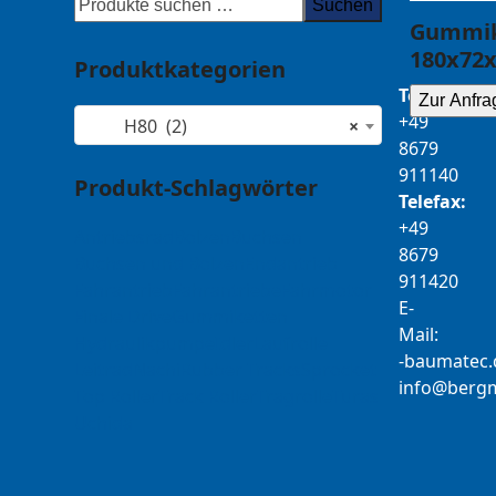
Suchen
Gummik
180x72x
Produktkategorien
Telefon:
Zur Anfra
+49
H80 (2)
×
8679
911140
Produkt-Schlagwörter
Telefax:
+49
Antriebsrad
Bolzen
Buchsen
8679
Buchsen und Bolzen
Endantrieb
911420
Fahrantrieb
Fahrantriebe
Fahrmotor
E-
Finale Drive
Gummiketten
Mail:
Hydraulikpumpe
Idler
Laufrolle
b-
tamua
ed
Leitrad
Nachi
Rubber Tracks
Sprocket
@ofni
mgre
Top Roller
Track Roller
Tragrolle
Turas
Uchida