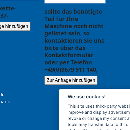
ette-
sollte das benötigte
37-
Teil für Ihre
Maschine noch nicht
ge hinzufügen
gelistet sein, so
kontaktieren Sie uns
bitte über das
Kontaktformular
oder per Telefon
+49(0)8679 911 140,
Zur Anfrage hinzufügen
.ce
We use cookies!
b
nna
This site uses third-party websi
improve and display advertisemen
revoke or change my consent at 
tools may transfer data to third