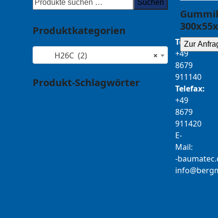
Suchen
Gummik
300x55x
Produktkategorien
Telefon:
Zur Anfra
+49
H26C (2)
×
8679
911140
Produkt-Schlagwörter
Telefax:
+49
Antriebsrad
Bolzen
Buchsen
8679
Buchsen und Bolzen
Endantrieb
911420
Fahrantrieb
Fahrantriebe
Fahrmotor
E-
Finale Drive
Gummiketten
Mail:
Hydraulikpumpe
Idler
Laufrolle
b-
tamua
ed
Leitrad
Nachi
Rubber Tracks
Sprocket
@ofni
mgre
Top Roller
Track Roller
Tragrolle
Turas
Uchida