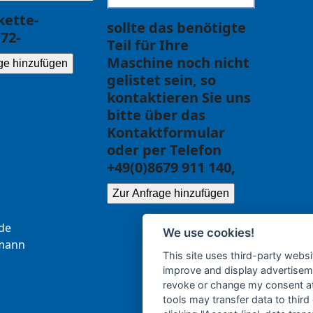
ette-
sollte das benötigte
72-
Teil für Ihre
Maschine noch nicht
ge hinzufügen
gelistet sein, so
kontaktieren Sie uns
bitte über das
Kontaktformular
oder per Telefon
+49(0)8679 911 140,
Zur Anfrage hinzufügen
.ce
We use cookies!
b
nna
This site uses third-party websi
improve and display advertisemen
revoke or change my consent at 
tools may transfer data to third