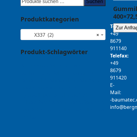
Suchen
Gummik
400×72,
Produktkategorien
Telefon:
Zur Anfra
+49
X337 (2)
×
8679
911140
Produkt-Schlagwörter
Telefax:
+49
Antriebsrad
Bolzen
Buchsen
8679
Buchsen und Bolzen
Endantrieb
911420
Fahrantrieb
Fahrantriebe
Fahrmotor
E-
Finale Drive
Gummiketten
Mail:
Hydraulikpumpe
Idler
Laufrolle
b-
tamua
ed
Leitrad
Nachi
Rubber Tracks
Sprocket
@ofni
mgre
Top Roller
Track Roller
Tragrolle
Turas
Uchida