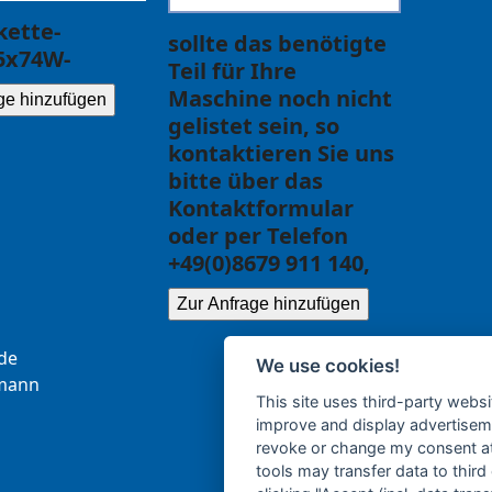
ette-
sollte das benötigte
5x74W-
Teil für Ihre
Maschine noch nicht
ge hinzufügen
gelistet sein, so
kontaktieren Sie uns
bitte über das
Kontaktformular
oder per Telefon
+49(0)8679 911 140,
Zur Anfrage hinzufügen
.ce
We use cookies!
b
nna
This site uses third-party websi
improve and display advertisemen
revoke or change my consent at 
tools may transfer data to third