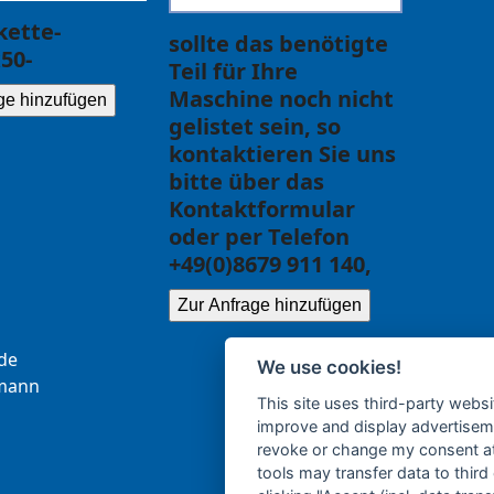
ette-
sollte das benötigte
50-
Teil für Ihre
Maschine noch nicht
ge hinzufügen
gelistet sein, so
kontaktieren Sie uns
bitte über das
Kontaktformular
oder per Telefon
+49(0)8679 911 140,
Zur Anfrage hinzufügen
.ce
We use cookies!
b
nna
This site uses third-party websi
improve and display advertisemen
revoke or change my consent at 
tools may transfer data to third