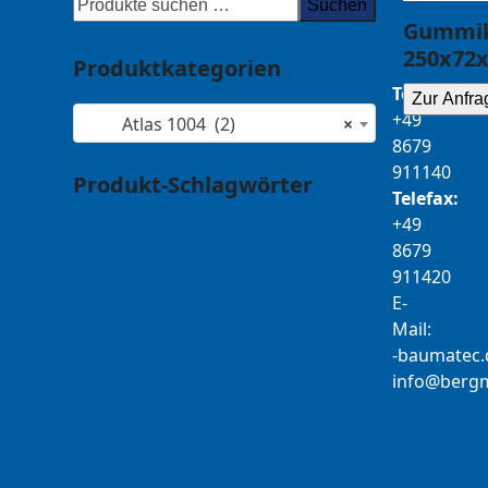
Suchen
Gummik
250x72x
Produktkategorien
Telefon:
Zur Anfra
+49
Atlas 1004 (2)
×
8679
911140
Produkt-Schlagwörter
Telefax:
+49
Antriebsrad
Bolzen
Buchsen
8679
Buchsen und Bolzen
Endantrieb
911420
Fahrantrieb
Fahrantriebe
Fahrmotor
E-
Finale Drive
Gummiketten
Mail:
Hydraulikpumpe
Idler
Laufrolle
b-
tamua
ed
Leitrad
Nachi
Rubber Tracks
Sprocket
@ofni
mgre
Top Roller
Track Roller
Tragrolle
Turas
Uchida